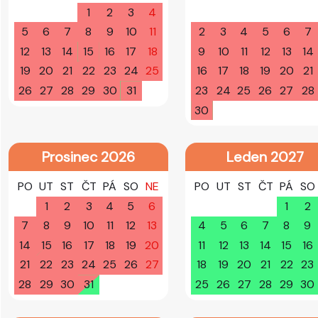
1
2
3
4
5
6
7
8
9
10
11
2
3
4
5
6
7
12
13
14
15
16
17
18
9
10
11
12
13
14
19
20
21
22
23
24
25
16
17
18
19
20
21
26
27
28
29
30
31
23
24
25
26
27
28
30
Prosinec 2026
Leden 2027
PO
UT
ST
ČT
PÁ
SO
NE
PO
UT
ST
ČT
PÁ
SO
1
2
3
4
5
6
1
2
7
8
9
10
11
12
13
4
5
6
7
8
9
14
15
16
17
18
19
20
11
12
13
14
15
16
21
22
23
24
25
26
27
18
19
20
21
22
23
28
29
30
31
25
26
27
28
29
30