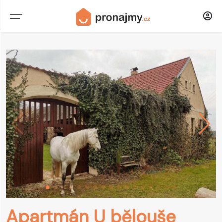
CHATY & CHALUPY
PENZIONY
HOTELY
DOMY
APARTMÁNY
STATKY
UBYTOVNY
Apartmán U bělouše