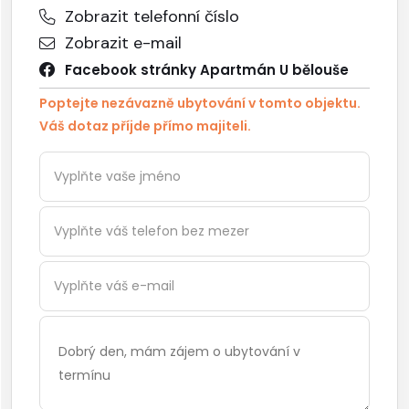
do koňského výběhu. Přistýlky ve formě dvou
Zobrazit telefonní číslo
prostorných gaučů v obývacím pokoji. Prostorná předsíň
Zobrazit e-mail
s možností uložení kol.
Facebook stránky Apartmán U bělouše
Sociální zařízení:
Poptejte nezávazně ubytování v tomto objektu.
Sprchový kout, samostatné WC.
Váš dotaz příjde přímo majiteli.
Vytápění:
Krbová kamna.
Doprava, parkování:
K objektu vede cca 100m soukromá příjezdová cesta s
možností parkování cca 30m před objektem.
Stravování
V okruhu 2,5km se nachází 2 obchody Coop a 2
restaurace. (Libořezy × Stříbřec).
Vybavení apartmánu
Kompletně vybavená kuchyně, lednice + mrazák, El.