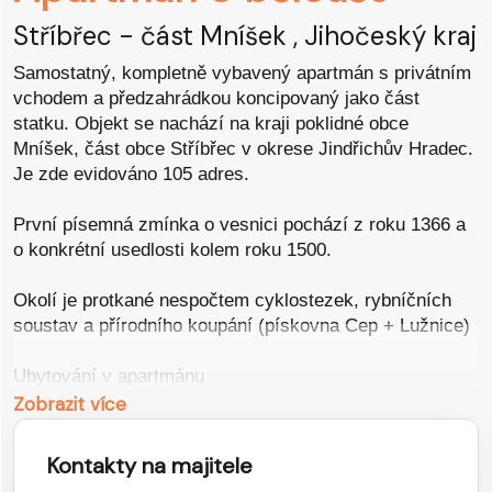
KEMPY
Stříbřec - část Mníšek , Jihočeský kraj
Samostatný, kompletně vybavený apartmán s privátním
SPECIÁLNÍ
vchodem a předzahrádkou koncipovaný jako část
statku. Objekt se nachází na kraji poklidné obce
Mníšek, část obce Stříbřec v okrese Jindřichův Hradec.
Je zde evidováno 105 adres.
První písemná zmínka o vesnici pochází z roku 1366 a
o konkrétní usedlosti kolem roku 1500.
Okolí je protkané nespočtem cyklostezek, rybníčních
soustav a přírodního koupání (pískovna Cep + Lužnice)
Ubytování v apartmánu
Pronájem apartmánu pro 2 až 4 osoby v 1 ložnici.
Zobrazit více
Ložnice a pokoje:
Kontakty na majitele
Samostatná ložnice s manželskou postelí s výhledem