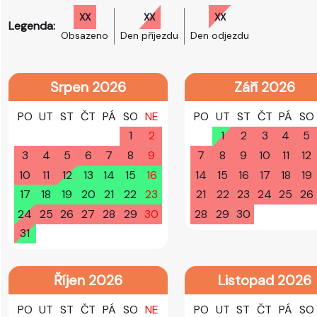
XX
XX
XX
Legenda:
Obsazeno
Den příjezdu
Den odjezdu
Srpen 2026
Září 2026
PO
UT
ST
ČT
PÁ
SO
NE
PO
UT
ST
ČT
PÁ
SO
1
2
1
2
3
4
5
3
4
5
6
7
8
9
7
8
9
10
11
12
10
11
12
13
14
15
16
14
15
16
17
18
19
17
18
19
20
21
22
23
21
22
23
24
25
26
24
25
26
27
28
29
30
28
29
30
31
Říjen 2026
Listopad 2026
PO
UT
ST
ČT
PÁ
SO
NE
PO
UT
ST
ČT
PÁ
SO