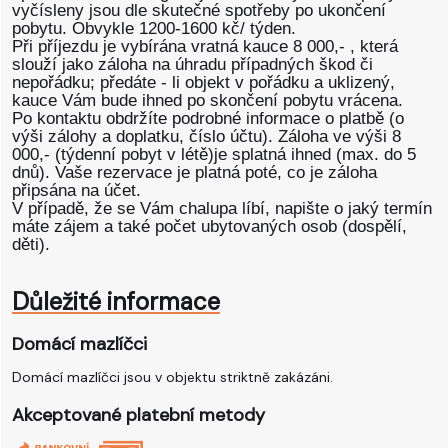
vyčísleny jsou dle skutečné spotřeby po ukončení
pobytu. Obvykle 1200-1600 kč/ týden.
Při příjezdu je vybírána vratná kauce 8 000,- , která
slouží jako záloha na úhradu případných škod či
nepořádku; předáte - li objekt v pořádku a uklizený,
kauce Vám bude ihned po skončení pobytu vrácena.
Po kontaktu obdržíte podrobné informace o platbě (o
výši zálohy a doplatku, číslo účtu). Záloha ve výši 8
000,- (týdenní pobyt v létě)je splatná ihned (max. do 5
dnů). Vaše rezervace je platná poté, co je záloha
připsána na účet.
V případě, že se Vám chalupa líbí, napište o jaký termín
máte zájem a také počet ubytovaných osob (dospělí,
děti).
Důležité informace
Domácí mazlíčci
Domácí mazlíčci jsou v objektu striktně zakázáni.
Akceptované platební metody