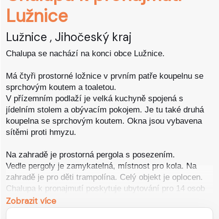
KEMPY
Lužnice
SPECIÁLNÍ
Lužnice , Jihočeský kraj
Chalupa se nachází na konci obce Lužnice.
Má čtyři prostorné ložnice v prvním patře koupelnu se
sprchovým koutem a toaletou.
V přízemním podlaží je velká kuchyně spojená s
jídelním stolem a obývacím pokojem. Je tu také druhá
koupelna se sprchovým koutem. Okna jsou vybavena
sítěmi proti hmyzu.
Na zahradě je prostorná pergola s posezením.
Vedle pergoly je zamykatelná, místnost pro kola. Na
zahradě je pro děti trampolína. Celý objekt je oplocen.
Chalupa k pronajmutí poskytuje ubytování pro 14 osob
ve 4 ložnicích.
Zobrazit více
4 x ložnice, 1 x kuchyň, 1x obývací pokoj