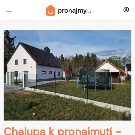
CHATY & CHALUPY
PENZIONY
HOTELY
DOMY
APARTMÁNY
STATKY
UBYTOVNY
Chalupa k pronajmutí -