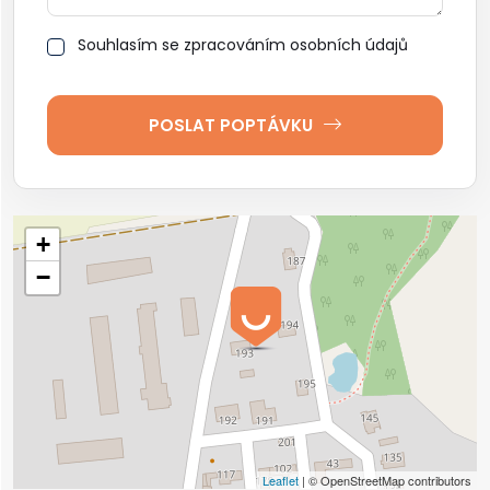
Možnosti koupání: rybník Rožmberk, lom Dunajovice,
Souhlasím se zpracováním osobních údajů
rybník Dvořiště, rybník Svět, Opatovický rybník, rybník
Nový Stříbřecký, Mazelovský rybník, Vlkovské
pískovny, Spolský rybník, Velký Hatínský rybník, rybník
Koníř, Dubenský rybník, Velký Řečický rybník, rybník
POSLAT POPTÁVKU
Mrhal, pískovna Cep.
Kapacita 14 osob - 4 ložnice
+
−
Leaflet
| © OpenStreetMap contributors