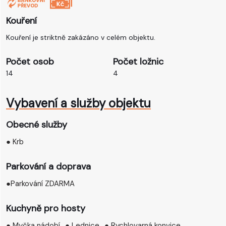
Kouření
Kouření je striktně zakázáno v celém objektu.
Počet osob
Počet ložnic
14
4
Vybavení a služby objektu
Obecné služby
● Krb
Parkování a doprava
●️Parkování ZDARMA
Kuchyně pro hosty
● Myčka nádobí
● Lednice
● Rychlovarná konvice