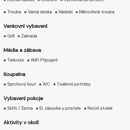
● Trouba
● Varná deska
● Nádobí
● Mikrovlnná trouba
Venkovní vybavení
● Grill
● Zahrada
Média a zábava
● Televize
● WiFi Připojení
Koupelna
● Sprchový kout
● WC
● Toaletní potřeby
Vybavení pokoje
● Skříň / Šatna
● El. zásuvka u postele
● Noční stolek
Aktivity v okolí