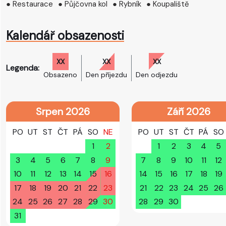
● Restaurace
● Půjčovna kol
● Rybník
● Koupaliště
Kalendář obsazenosti
XX
XX
XX
Legenda:
Obsazeno
Den příjezdu
Den odjezdu
Srpen 2026
Září 2026
PO
UT
ST
ČT
PÁ
SO
NE
PO
UT
ST
ČT
PÁ
SO
1
2
1
2
3
4
5
3
4
5
6
7
8
9
7
8
9
10
11
12
10
11
12
13
14
15
16
14
15
16
17
18
19
17
18
19
20
21
22
23
21
22
23
24
25
26
24
25
26
27
28
29
30
28
29
30
31