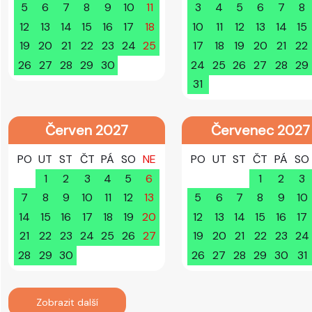
5
6
7
8
9
10
11
3
4
5
6
7
8
12
13
14
15
16
17
18
10
11
12
13
14
15
19
20
21
22
23
24
25
17
18
19
20
21
22
26
27
28
29
30
24
25
26
27
28
29
31
Červen 2027
Červenec 2027
PO
UT
ST
ČT
PÁ
SO
NE
PO
UT
ST
ČT
PÁ
SO
1
2
3
4
5
6
1
2
3
7
8
9
10
11
12
13
5
6
7
8
9
10
14
15
16
17
18
19
20
12
13
14
15
16
17
21
22
23
24
25
26
27
19
20
21
22
23
24
28
29
30
26
27
28
29
30
31
Zobrazit další